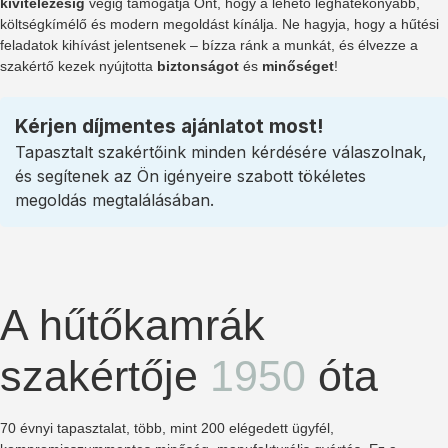
kivitelezésig
végig támogatja Önt, hogy a lehető leghatékonyabb,
költségkímélő és modern megoldást kínálja. Ne hagyja, hogy a hűtési
feladatok kihívást jelentsenek – bízza ránk a munkát, és élvezze a
szakértő kezek nyújtotta
biztonságot
és
minőséget
!
Kérjen díjmentes ajánlatot most!
Tapasztalt szakértőink minden kérdésére válaszolnak,
és segítenek az Ön igényeire szabott tökéletes
megoldás megtalálásában.
A hűtőkamrák
szakértője
1950
óta
70 évnyi tapasztalat, több, mint 200 elégedett ügyfél,