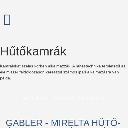
Hűtőkamrák
Kamráinkat széles körben alkalmazzák. A hűtéstechnika területétől az
élelmiszer feldolgozáson keresztül számos ipari alkalmazásra van
példa.
HŰTŐ ÉS FAGYASZTÓKAMRÁK
GABLER - MIRELTA HŰTŐ-