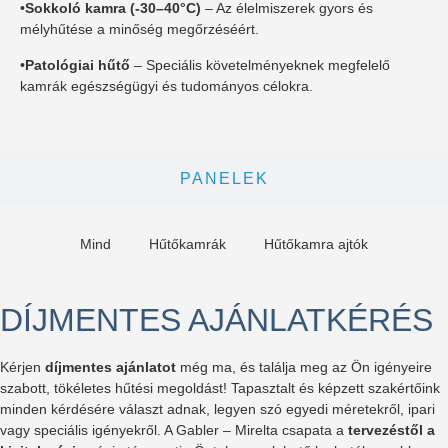
•
Sokkoló kamra (-30–40°C)
– Az élelmiszerek gyors és
mélyhűtése a minőség megőrzéséért.
•
Patológiai hűtő
– Speciális követelményeknek megfelelő
kamrák egészségügyi és tudományos célokra.
PANELEK
Mind
Hűtőkamrák
Hűtőkamra ajtók
DÍJMENTES AJÁNLATKÉRÉS
Kérjen
díjmentes ajánlatot
még ma, és találja meg az Ön igényeire
szabott, tökéletes hűtési megoldást! Tapasztalt és képzett szakértőink
minden kérdésére választ adnak, legyen szó egyedi méretekről, ipari
vagy speciális igényekről. A Gabler – Mirelta csapata a
tervezéstől a