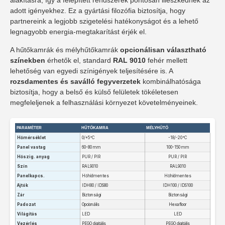
alakításra, így a felépített rendszerek pontosan illeszkednek az
adott igényekhez. Ez a gyártási filozófia biztosítja, hogy
partnereink a legjobb szigetelési hatékonyságot és a lehető
legnagyobb energia-megtakarítást érjék el.
A hűtőkamrák és mélyhűtőkamrák
opcionálisan választható
színekben
érhetők el, standard
RAL 9010
fehér mellett
lehetőség van egyedi színigények teljesítésére is. A
rozsdamentes és saválló fegyverzetek
kombinálhatósága
biztosítja, hogy a belső és külső felületek tökéletesen
megfeleljenek a felhasználási környezet követelményeinek.
PARAMÉTER
HŰTŐKAMRA
MÉLYHŰTŐ
Hőmérséklet
0/+5°C
-18/-20°C
Panel vastag
60-80 mm
100-150 mm
Hőszig. anyag
PUR / PIR
PUR / PIR
Szín
RAL9010
RAL9010
Panelkapcs.
Hőhídmentes
Hőhídmentes
Ajtók
IDH80 / IDS80
IDH100 / IDS100
Zár
Biztonsági
Biztonsági
Padozat
Opcionális
Hexafloor
Világítás
LED
LED
Vezérlés
PEGO digitális
PEGO digitális