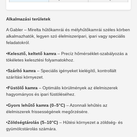
Alkalmazási területek
A Gabler – Mirelta hűtőkamrái és mélyhűtőkamrái széles körben
alkalmazhatók, legyen szó élelmiszeripari, ipari vagy speciális
feladatokról.
•
Kelesztő, keltető kamra
– Precíz hőmérséklet-szabályozás a
tökéletes kelesztési folyamatokhoz.
•
Szárító kamra
– Speciális igényeket kielégítő, kontrollált
szárítási környezet.
•
Füstölő kamra
– Optimális körülmények az élelmiszerek
hagyományos és ipari füstöléséhez.
•
Gyors lehűtő kamra (0–5°C)
– Azonnali lehűtés az
élelmiszerek frissességének megőrzésére.
•
Zöldségtárolás (5–10°C)
– Hűtési környezet a zöldség- és
gyümölcstárolás számára.