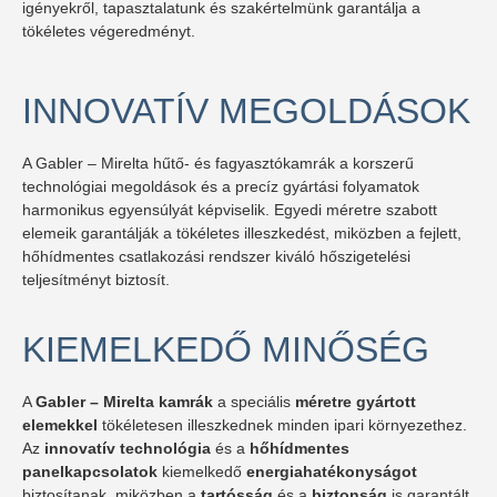
igényekről, tapasztalatunk és szakértelmünk garantálja a
tökéletes végeredményt.
INNOVATÍV MEGOLDÁSOK
A Gabler – Mirelta hűtő- és fagyasztókamrák a korszerű
technológiai megoldások és a precíz gyártási folyamatok
harmonikus egyensúlyát képviselik. Egyedi méretre szabott
elemeik garantálják a tökéletes illeszkedést, miközben a fejlett,
hőhídmentes csatlakozási rendszer kiváló hőszigetelési
teljesítményt biztosít.
KIEMELKEDŐ MINŐSÉG
A
Gabler – Mirelta kamrák
a speciális
méretre gyártott
elemekkel
tökéletesen illeszkednek minden ipari környezethez.
Az
innovatív technológia
és a
hőhídmentes
panelkapcsolatok
kiemelkedő
energiahatékonyságot
biztosítanak, miközben a
tartósság
és a
biztonság
is garantált.