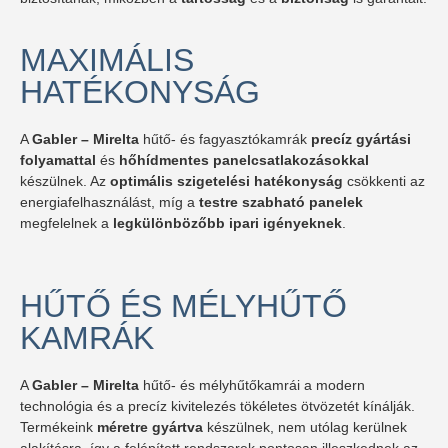
MAXIMÁLIS
HATÉKONYSÁG
A
Gabler –
Mirelta
hűtő- és fagyasztókamrák
precíz gyártási
folyamattal
és
hőhídmentes panelcsatlakozásokkal
készülnek. Az
optimális szigetelési hatékonyság
csökkenti az
energiafelhasználást, míg a
testre szabható panelek
megfelelnek a
legkülönbözőbb ipari igényeknek
.
HŰTŐ ÉS MÉLYHŰTŐ
KAMRÁK
A
Gabler – Mirelta
hűtő- és mélyhűtőkamrái a modern
technológia és a precíz kivitelezés tökéletes ötvözetét kínálják.
Termékeink
méretre gyártva
készülnek, nem utólag kerülnek