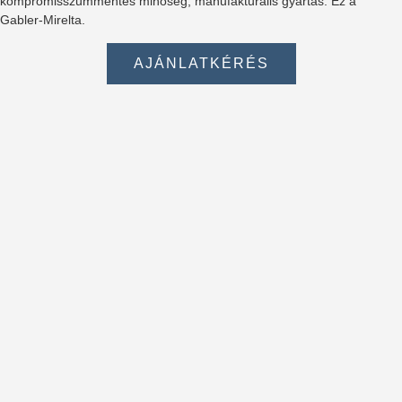
kompromisszummentes minőség, manufakturális gyártás. Ez a
Gabler-Mirelta.
AJÁNLATKÉRÉS