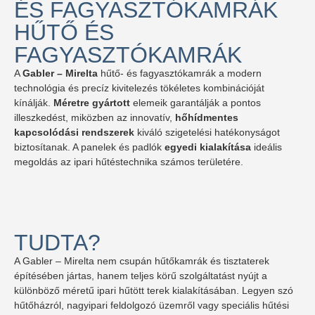
ÉS FAGYASZTÓKAMRÁK
HŰTŐ ÉS
FAGYASZTÓKAMRÁK
A
Gabler – Mirelta
hűtő- és fagyasztókamrák a modern
technológia és precíz kivitelezés tökéletes kombinációját
kínálják.
Méretre gyártott
elemeik garantálják a pontos
illeszkedést, miközben az innovatív,
hőhídmentes
kapcsolódási rendszerek
kiváló szigetelési hatékonyságot
biztosítanak. A panelek és padlók
egyedi kialakítása
ideális
megoldás az ipari hűtéstechnika számos területére.
TUDTA?
A Gabler – Mirelta nem csupán hűtőkamrák és tisztaterek
építésében jártas, hanem teljes körű szolgáltatást nyújt a
különböző méretű ipari hűtött terek kialakításában. Legyen szó
hűtőházról, nagyipari feldolgozó üzemről vagy speciális hűtési